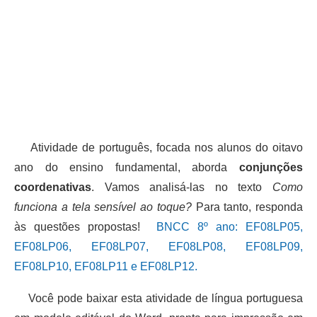
Atividade de português, focada nos alunos do oitavo
ano do ensino fundamental, aborda
conjunções
coordenativas
. Vamos analisá-las no texto
Como
funciona a tela sensível ao toque?
Para tanto, responda
às questões propostas!
BNCC 8º ano:
EF08LP05,
EF08LP06, EF08LP07, EF08LP08, EF08LP09,
EF08LP10, EF08LP11 e EF08LP12.
Você pode baixar esta atividade de língua portuguesa