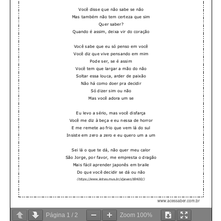
Página
1
/
2
Zoom
100%