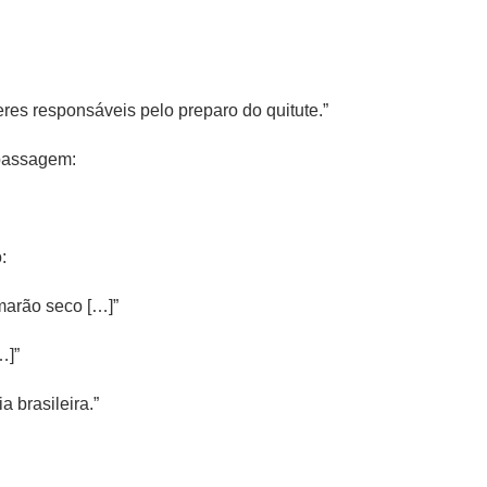
res responsáveis pelo preparo do quitute.”
 passagem:
:
marão seco […]”
…]”
a brasileira.”