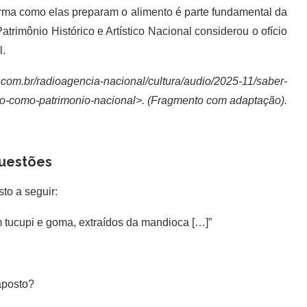
orma como elas preparam o alimento é parte fundamental da
 Patrimônio Histórico e Artístico Nacional considerou o ofício
l.
c.com.br/radioagencia-nacional/cultura/audio/2025-11/saber-
o-como-patrimonio-nacional>. (Fragmento com adaptação).
uestões
to a seguir:
om tucupi e goma, extraídos da mandioca […]”
aposto?