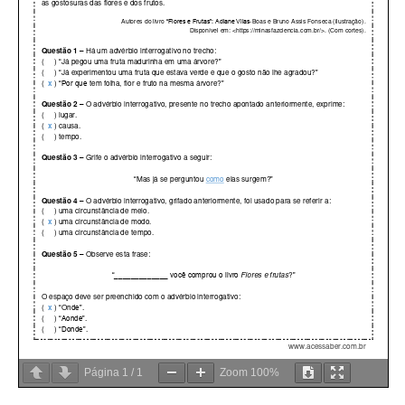
Página
1
/
1
Zoom
100%