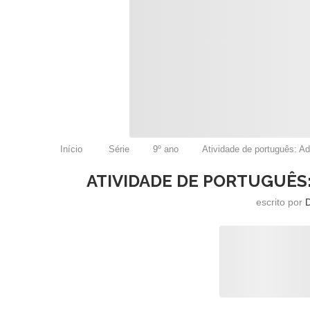
Início
Série
9º ano
Atividade de português: A
ATIVIDADE DE PORTUGUÊS:
escrito por