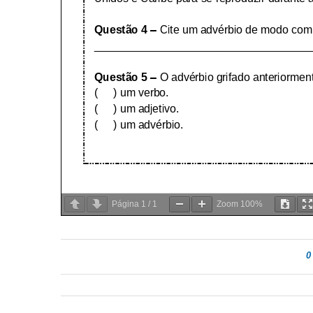
Página
1
/
1
Zoom
100%
0