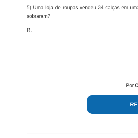
5) Uma loja de roupas vendeu 34 calças em uma
sobraram?
R.
Por
C
RE