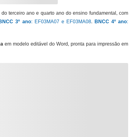
s do terceiro ano e quarto ano do ensino fundamental, com
BNCC 3º ano
: EF03MA07 e EF03MA08
.
BNCC 4º ano
:
ca
em modelo editável do Word, pronta para impressão em