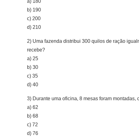
a) 180
b) 190
c) 200
d) 210
2) Uma fazenda distribui 300 quilos de ração igua
recebe?
a) 25
b) 30
c) 35
d) 40
3) Durante uma oficina, 8 mesas foram montadas,
a) 62
b) 68
c) 72
d) 76