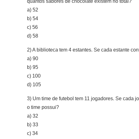
quantos sabores de chocolate existem no total?
a) 52
b) 54
c) 56
d) 58
2) A biblioteca tem 4 estantes. Se cada estante con
a) 90
b) 95
c) 100
d) 105
3) Um time de futebol tem 11 jogadores. Se cada j
o time possui?
a) 32
b) 33
c) 34