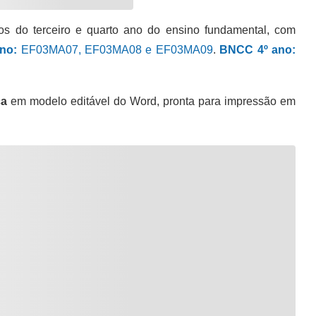
nos do terceiro e quarto ano do ensino fundamental, com
no:
EF03MA07, EF03MA08 e EF03MA09
.
BNCC 4º ano:
ca
em modelo editável do Word, pronta para impressão em