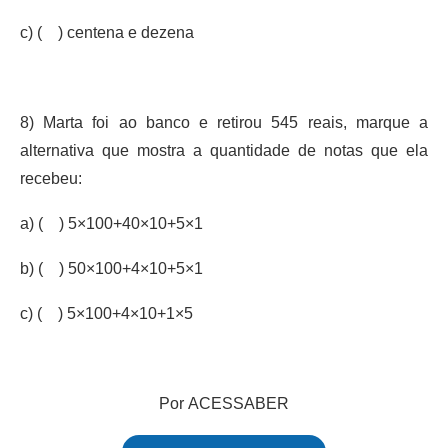
c) ( ) centena e dezena
8) Marta foi ao banco e retirou 545 reais, marque a
alternativa que mostra a quantidade de notas que ela
recebeu:
a) ( ) 5×100+40×10+5×1
b) ( ) 50×100+4×10+5×1
c) ( ) 5×100+4×10+1×5
Por ACESSABER