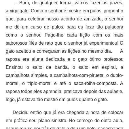
– Bom, de qualquer forma, vamos fazer as pazes,
amigo gato. Como o senhor é mestre em pulos, proponho
que, para celebrar nosso acordo de amizade, o senhor
me dê um curso de pulos, para eu ficar tão puladora
como o senhor. Pago-lhe cada lição com os mais
saborosos filés de rato que o senhor já experimentou! O
gato aceitou e começaram as lições no mesmo dia. A
raposa era aluna dedicada e o gato ótimo professor.
Ensinou o salto de banda, o salto em espiral, a
cambalhota simples, a cambalhota-com-pirueta, o duplo-
mortal, o triplo-mortal e até o saca-rolha-composta. A
raposa todos eles aprendia, praticava depois das aulas e,
logo, já estava tão mestre em pulos quanto o gato.
Decidiu então que já era chegada a hora de colocar
em prática seu plano sinistro. No começo de outra aula,
esgueirou-se por trás do gato e deu um bote, caprichando