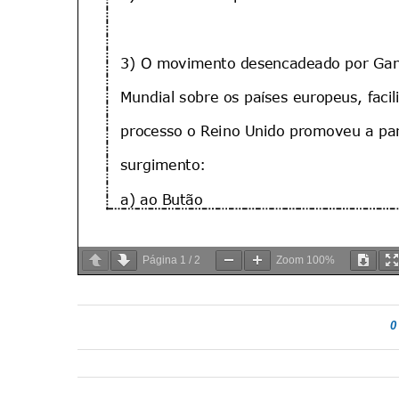
Página
1
/
2
Zoom
100%
0