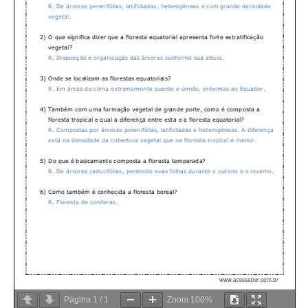
Página
1
/
1
Zoom
100%