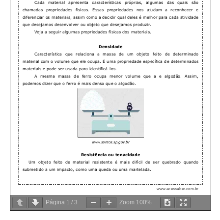
Página
1
/
3
Zoom
100%