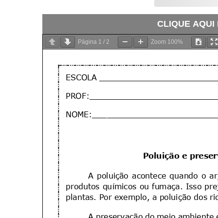
CLIQUE AQUI
Página
1
/
2
Zoom
100%