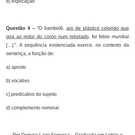
d) explicação
Questão 4 –
“O bambolê,
aro de plástico colorido que
gira ao redor do corpo num rebolado
, foi febre mundial
[…].”. A sequência evidenciada exerce, no contexto da
sentença, a função de:
a) aposto
b) vocativo
c) predicativo do sujeito
d) complemento nominal
Por Denyse Lage Fonseca – Graduada em Letras e