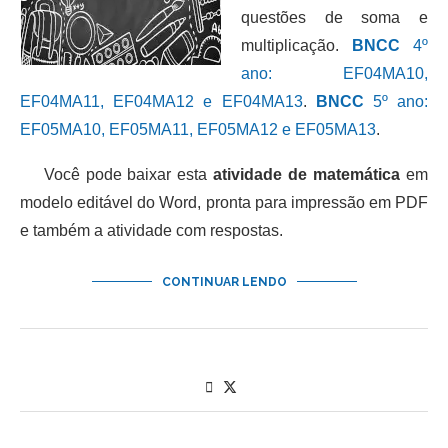
questões de soma e
multiplicação.
BNCC
4º
ano: EF04MA10,
EF04MA11, EF04MA12 e EF04MA13
.
BNCC
5º ano:
EF05MA10, EF05MA11, EF05MA12 e EF05MA13
.
Você pode baixar esta
atividade de matemática
em
modelo editável do Word, pronta para impressão em PDF
e também a atividade com respostas.
CONTINUAR LENDO