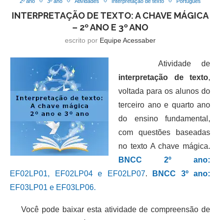
2º ano
3º ano
Atividades
Interpretação de texto
Português
INTERPRETAÇÃO DE TEXTO: A CHAVE MÁGICA
– 2º ANO E 3º ANO
escrito por
Equipe Acessaber
Atividade de
interpretação de texto
,
voltada para os alunos do
terceiro ano e quarto ano
do ensino fundamental,
com questões baseadas
no texto A chave mágica.
BNCC 2º ano:
EF02LP01, EF02LP04 e EF02LP07
.
BNCC 3º ano:
EF03LP01 e EF03LP06.
Você pode baixar esta atividade de compreensão de