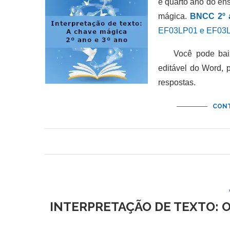
e quarto ano do en
mágica.
BNCC 2º 
EF03LP01 e EF03L
Você pode baixar
editável do Word,
respostas.
CONT
INTERPRETAÇÃO DE TEXTO: O