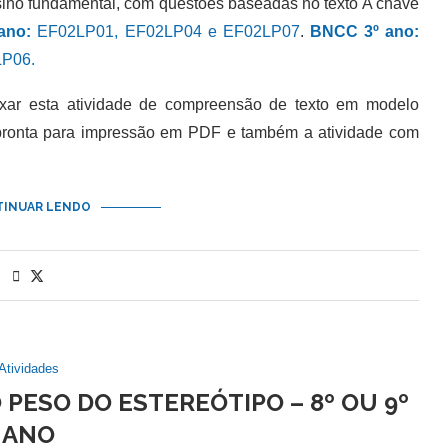
sino fundamental, com questões baseadas no texto A chave
ano:
EF02LP01, EF02LP04 e EF02LP07
.
BNCC 3º ano:
P06.
 esta atividade de compreensão de texto em modelo
 pronta para impressão em PDF e também a atividade com
INUAR LENDO
Atividades
 PESO DO ESTEREÓTIPO – 8º OU 9º
ANO