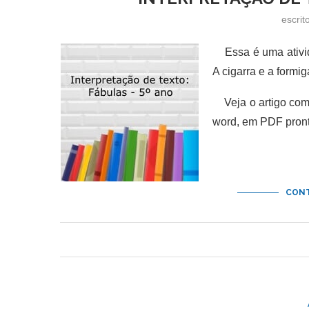
escrit
Essa é uma ativida
A cigarra e a formi
Veja o artigo comp
word, em PDF pront
CONT